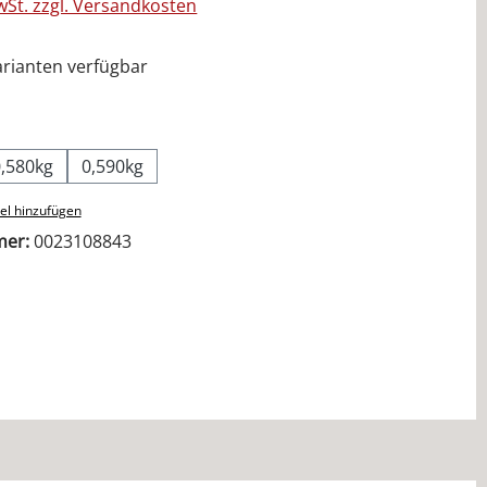
MwSt. zzgl. Versandkosten
rianten verfügbar
ählen
0,580kg
0,590kg
el hinzufügen
mer:
0023108843