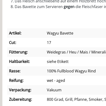
Das Fleisch anschließend auf einem Holzbrett noch
Das Bavette zum Servieren
gegen
die Fleischfaser i
Artikel:
Wagyu Bavette
Cut:
17
Fütterung:
Weidegras / Heu / Mais / Mineral
Haltbarkeit:
siehe Etikett
Rasse:
100% Fullblood Wagyu Rind
Reifung:
wet - aged
Verpackung:
Vakuum
Zubereitung:
800 Grad, Grill, Pfanne, Smoker, 