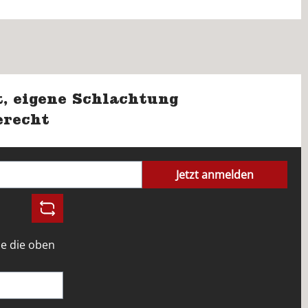
, eigene Schlachtung
erecht
Jetzt anmelden
e die oben