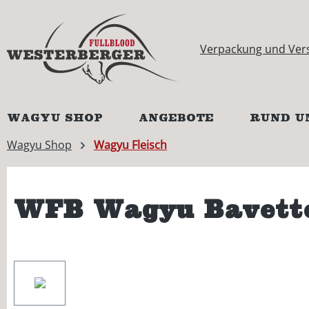
springen
Zur Hauptnavigation springen
Verpackung und Ver
WAGYU SHOP
ANGEBOTE
RUND U
Wagyu Shop
Wagyu Fleisch
WFB Wagyu Bavette
Bildergalerie überspringen