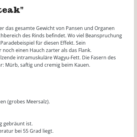
teak"
a er das gesamte Gewicht von Pansen und Organen
chbereich des Rinds befindet. Wo viel Beanspruchung
aradebeispiel für diesen Effekt. Sein
er noch einen Hauch zarter als das Flank.
elzende intramuskuläre Wagyu-Fett. Die Fasern des
ar: Mürb, saftig und cremig beim Kauen.
en (grobes Meersalz).
 gebräunt ist.
ratur bei 55 Grad liegt.