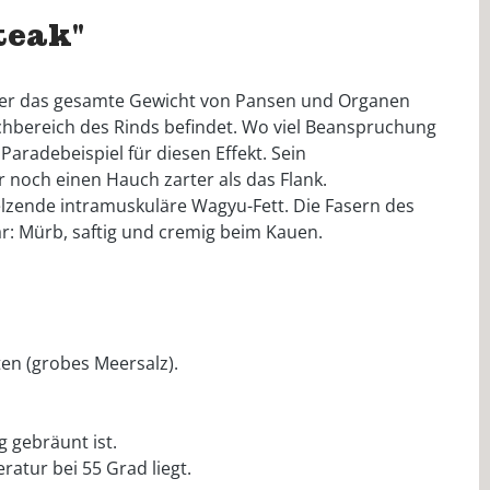
teak"
a er das gesamte Gewicht von Pansen und Organen
chbereich des Rinds befindet. Wo viel Beanspruchung
aradebeispiel für diesen Effekt. Sein
er noch einen Hauch zarter als das Flank.
elzende intramuskuläre Wagyu-Fett. Die Fasern des
ar: Mürb, saftig und cremig beim Kauen.
en (grobes Meersalz).
 gebräunt ist.
ratur bei 55 Grad liegt.