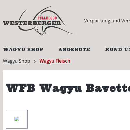
springen
Zur Hauptnavigation springen
Verpackung und Ver
WAGYU SHOP
ANGEBOTE
RUND U
Wagyu Shop
Wagyu Fleisch
WFB Wagyu Bavette
Bildergalerie überspringen