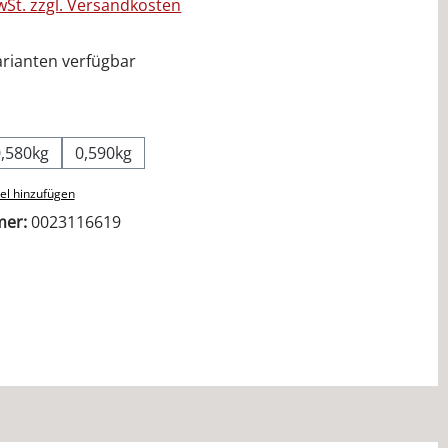
MwSt. zzgl. Versandkosten
rianten verfügbar
ählen
0,580kg
0,590kg
el hinzufügen
mer:
0023116619