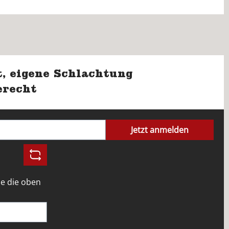
, eigene Schlachtung
erecht
Jetzt anmelden
e die oben