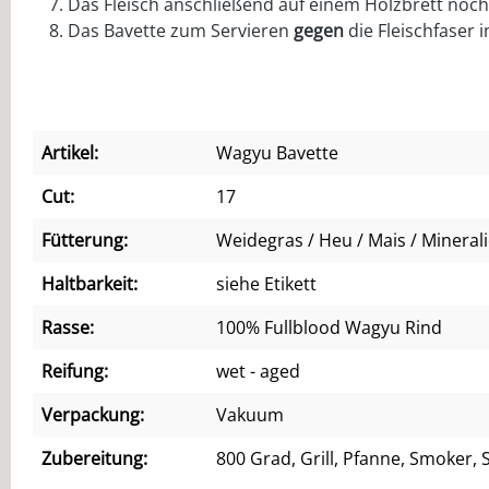
Das Fleisch anschließend auf einem Holzbrett noch
Das Bavette zum Servieren
gegen
die Fleischfaser i
Artikel:
Wagyu Bavette
Cut:
17
Fütterung:
Weidegras / Heu / Mais / Mineral
Haltbarkeit:
siehe Etikett
Rasse:
100% Fullblood Wagyu Rind
Reifung:
wet - aged
Verpackung:
Vakuum
Zubereitung:
800 Grad, Grill, Pfanne, Smoker, 