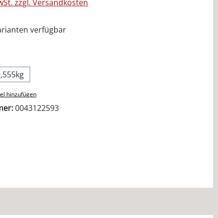
MwSt. zzgl. Versandkosten
rianten verfügbar
ählen
0,555kg
el hinzufügen
mer:
0043122593