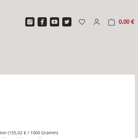
0,00 €
W
amm
(155,02 € / 1000 Gramm)