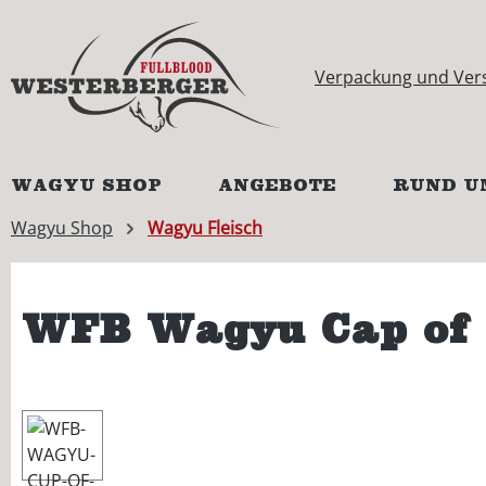
springen
Zur Hauptnavigation springen
Verpackung und Ver
WAGYU SHOP
ANGEBOTE
RUND U
Wagyu Shop
Wagyu Fleisch
WFB Wagyu Cap of 
Bildergalerie überspringen