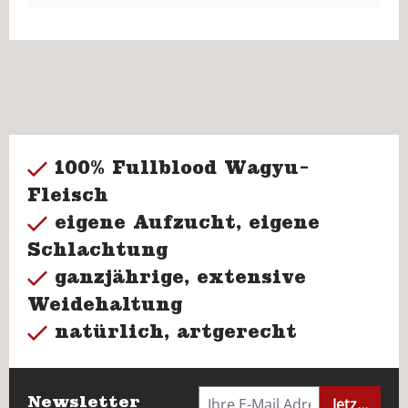
100% Fullblood Wagyu-
Fleisch
eigene Aufzucht, eigene
Schlachtung
ganzjährige, extensive
Weidehaltung
natürlich, artgerecht
Newsletter
Jetzt anme