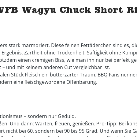
FB Wagyu Chuck Short Rib
ers stark marmoriert. Diese feinen Fettäderchen sind es, 
as Ergebnis: Zartheit ohne Trockenheit, Saftigkeit ohne Ko
otzdem einen cremigen Biss, wie man ihn nur bei perfekt ger
 – und mit keinem anderen Cut vergleichbar ist.
len Stück Fleisch ein butterzarter Traum. BBQ-Fans nennen 
sondern eine fleischgewordene Offenbarung.
ektionismus – sondern nur Geduld.
en. Und dann: Warten, freuen, genießen. Pro-Tipp: Bei kon
 nicht bei 60, sondern bei 90 bis 95 Grad. Und wenn Sie Gä