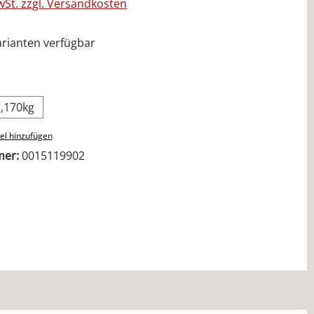
MwSt. zzgl. Versandkosten
rianten verfügbar
ählen
1,170kg
el hinzufügen
mer:
0015119902