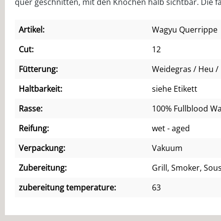
quer geschnitten, mit den Knochen halb sichtbar. Die 
Artikel:
Wagyu Querrippe
Cut:
12
Fütterung:
Weidegras / Heu / 
Haltbarkeit:
siehe Etikett
Rasse:
100% Fullblood W
Reifung:
wet - aged
Verpackung:
Vakuum
Zubereitung:
Grill, Smoker, Sou
zubereitung temperature:
63