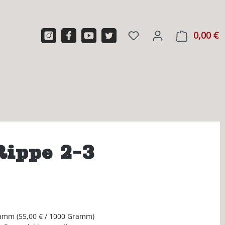
0,00 €
W
ippe 2-3
ramm
(55,00 € / 1000 Gramm)