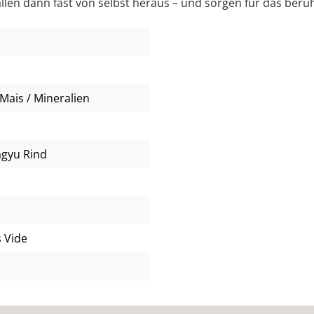
fallen dann fast von selbst heraus – und sorgen für das be
Mais / Mineralien
agyu Rind
s Vide