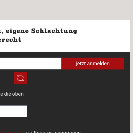
, eigene Schlachtung
erecht
Jetzt anmelden
e die oben
bestimmung
zur Kenntnis genommen.