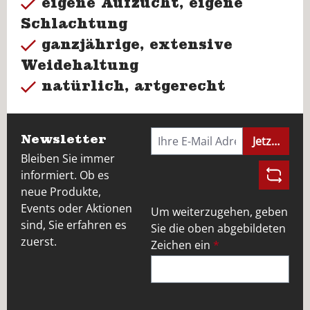
eigene Aufzucht, eigene
Schlachtung
ganzjährige, extensive
Weidehaltung
natürlich, artgerecht
Newsletter
Jetzt anme
Bleiben Sie immer
informiert. Ob es
neue Produkte,
Events oder Aktionen
Um weiterzugehen, geben
sind, Sie erfahren es
Sie die oben abgebildeten
zuerst.
Zeichen ein
*