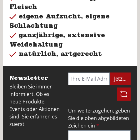
Fleisch
eigene Aufzucht, eigene
Schlachtung
ganzjährige, extensive
Weidehaltung
natürlich, artgerecht
Newsletter
Jetzt anme
Bleiben Sie immer
informiert. Ob es
neue Produkte,
Events oder Aktionen
Um weiterzugehen, geben
sind, Sie erfahren es
Sie die oben abgebildeten
zuerst.
Zeichen ein
*