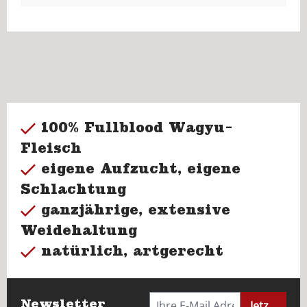
100% Fullblood Wagyu-
Fleisch
eigene Aufzucht, eigene
Schlachtung
ganzjährige, extensive
Weidehaltung
natürlich, artgerecht
Newsletter
Jetzt anme