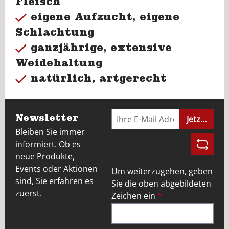
Fleisch
eigene Aufzucht, eigene
Schlachtung
ganzjährige, extensive
Weidehaltung
natürlich, artgerecht
Newsletter
Jetzt anme
Bleiben Sie immer
informiert. Ob es
neue Produkte,
Events oder Aktionen
Um weiterzugehen, geben
sind, Sie erfahren es
Sie die oben abgebildeten
zuerst.
Zeichen ein
*