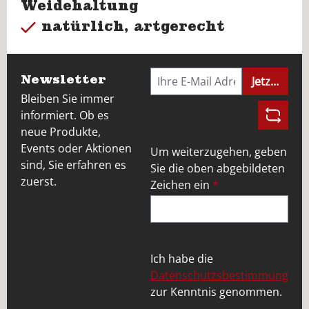
Weidehaltung
natürlich, artgerecht
Newsletter
Jetzt anme
Bleiben Sie immer
informiert. Ob es
neue Produkte,
Events oder Aktionen
Um weiterzugehen, geben
sind, Sie erfahren es
Sie die oben abgebildeten
zuerst.
Zeichen ein
*
Ich habe die
Datenschutzsbestimmung
zur Kenntnis genommen.