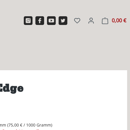
0,00 €
W
Edge
amm
(75,00 € / 1000 Gramm)