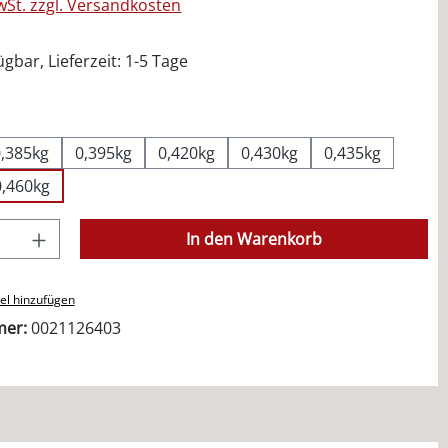
MwSt. zzgl. Versandkosten
gbar, Lieferzeit: 1-5 Tage
ählen
0,385kg
0,395kg
0,420kg
0,430kg
0,435kg
0,460kg
Anzahl: Gib den gewünschten Wert ein od
In den Warenkorb
el hinzufügen
mer:
0021126403