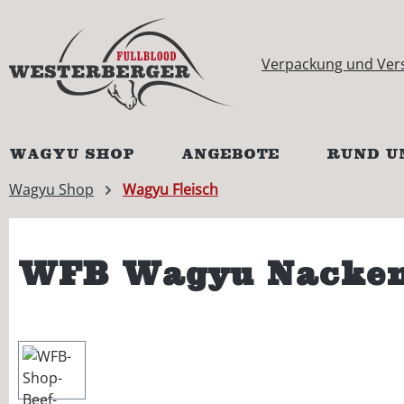
springen
Zur Hauptnavigation springen
Verpackung und Ver
WAGYU SHOP
ANGEBOTE
RUND U
Wagyu Shop
Wagyu Fleisch
WFB Wagyu Nackens
Bildergalerie überspringen