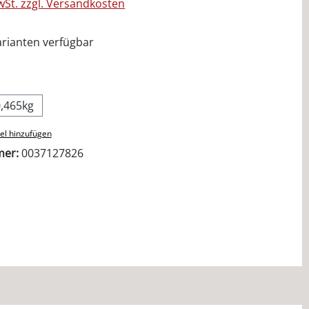
MwSt. zzgl. Versandkosten
rianten verfügbar
ählen
0,465kg
el hinzufügen
mer:
0037127826