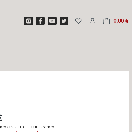
0,00 €
W
€
amm
(155,01 € / 1000 Gramm)