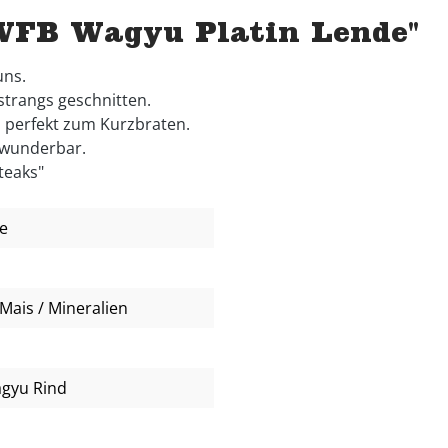
WFB Wagyu Platin Lende"
uns.
strangs geschnitten.
 perfekt zum Kurzbraten.
 wunderbar.
teaks"
e
Mais / Mineralien
agyu Rind