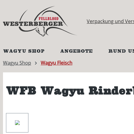
springen
Zur Hauptnavigation springen
Verpackung und Ver
WAGYU SHOP
ANGEBOTE
RUND U
Wagyu Shop
Wagyu Fleisch
WFB Wagyu Rinderb
Bildergalerie überspringen