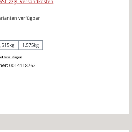
MwSt. zzgl. Versandkosten
rianten verfügbar
ählen
1,515kg
1,575kg
el hinzufügen
mer:
0014118762