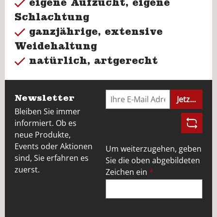
eigene Aufzucht, eigene
Schlachtung
ganzjährige, extensive
Weidehaltung
natürlich, artgerecht
Newsletter
Jetzt anme
Bleiben Sie immer
informiert. Ob es
neue Produkte,
Events oder Aktionen
Um weiterzugehen, geben
sind, Sie erfahren es
Sie die oben abgebildeten
zuerst.
Zeichen ein
*