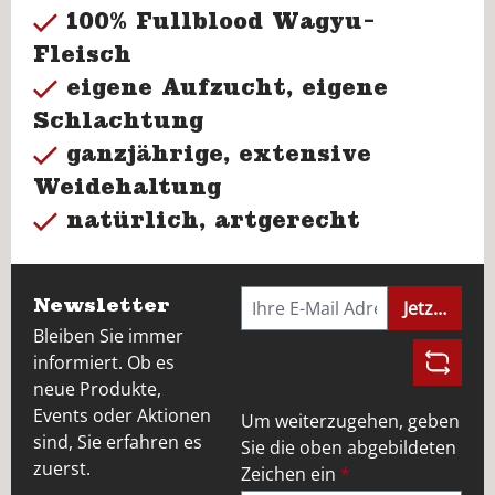
100% Fullblood Wagyu-
Fleisch
eigene Aufzucht, eigene
Schlachtung
ganzjährige, extensive
Weidehaltung
natürlich, artgerecht
Newsletter
Jetzt anme
Bleiben Sie immer
informiert. Ob es
neue Produkte,
Events oder Aktionen
Um weiterzugehen, geben
sind, Sie erfahren es
Sie die oben abgebildeten
zuerst.
Zeichen ein
*