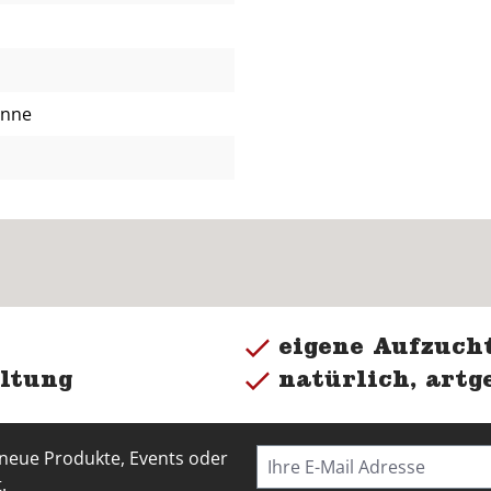
anne
eigene Aufzucht
ltung
natürlich, artg
 neue Produkte, Events oder
.