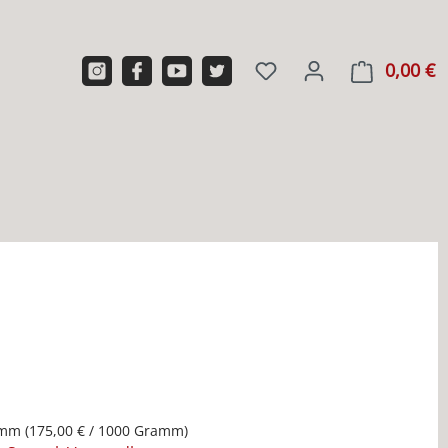
0,00 €
W
amm
(175,00 € / 1000 Gramm)