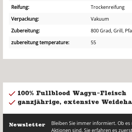
Reifung:
Trockenreifung
Verpackung:
Vakuum
Zubereitung:
800 Grad, Grill, Pf
zubereitung temperature:
55
100% Fullblood Wagyu-Fleisch
ganzjährige, extensive Weideha
Bleiben Sie immer informiert. Ob es
Newsletter
Aktionen sind, Sie erfahren es zuerst