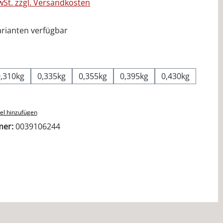
MwSt. zzgl. Versandkosten
rianten verfügbar
ählen
0,310kg
0,335kg
0,355kg
0,395kg
0,430kg
el hinzufügen
mer:
0039106244