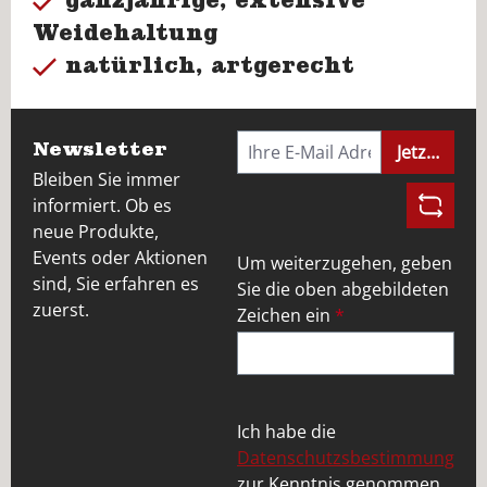
Weidehaltung
natürlich, artgerecht
Newsletter
Jetzt anme
Bleiben Sie immer
informiert. Ob es
neue Produkte,
Events oder Aktionen
Um weiterzugehen, geben
sind, Sie erfahren es
Sie die oben abgebildeten
zuerst.
Zeichen ein
*
Ich habe die
Datenschutzsbestimmung
zur Kenntnis genommen.