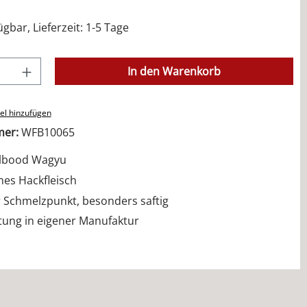
gbar, Lieferzeit: 1-5 Tage
Anzahl: Gib den gewünschten Wert ein od
In den Warenkorb
el hinzufügen
mer:
WFB10065
lbood Wagyu
nes Hackfleisch
 Schmelzpunkt, besonders saftig
tung in eigener Manufaktur