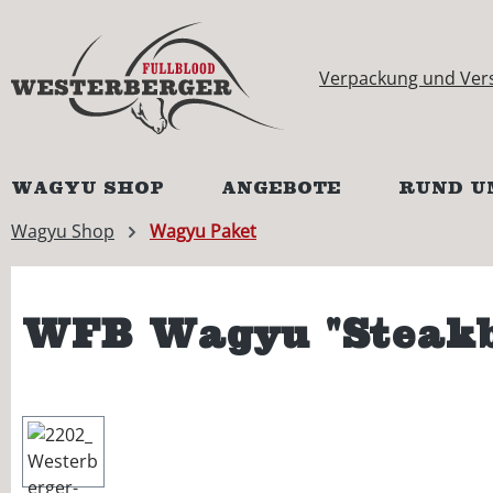
springen
Zur Hauptnavigation springen
Verpackung und Ver
WAGYU SHOP
ANGEBOTE
RUND U
Wagyu Shop
Wagyu Paket
WFB Wagyu "Steakb
Bildergalerie überspringen