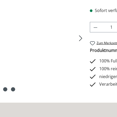
Sofort verfü
Produkt 
Zum Merkzett
Produktnum
100% Ful
100% rei
niedriger
Verarbei