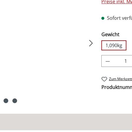
Preise inkl. 
Sofort verfü
ausw
Gewicht
1,090kg
Produkt 
Zum Merkzett
Produktnum