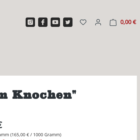
0,00 €
W
m Knochen"
€
ramm
(165,00 € / 1000 Gramm)