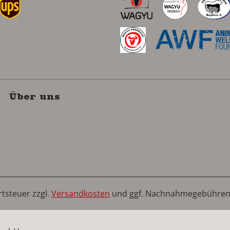
Über uns
rtsteuer zzgl.
Versandkosten
und ggf. Nachnahmegebühren,