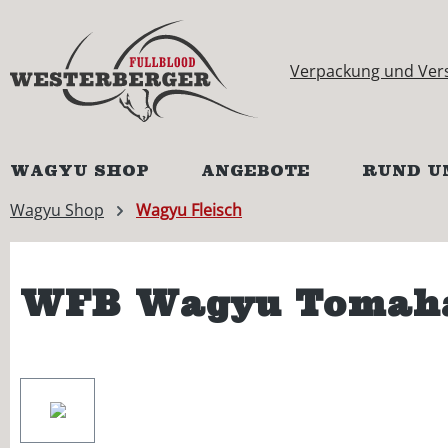
springen
Zur Hauptnavigation springen
Verpackung und Ver
WAGYU SHOP
ANGEBOTE
RUND U
Wagyu Shop
Wagyu Fleisch
WFB Wagyu Tomaha
Bildergalerie überspringen